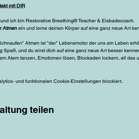
akt mit DIR
r und ich bin Restorative Breathing® Teacher & Eisbadecoach.
r Atmen
ein und lerne deinen Körper auf eine ganz neue Art ke
 "Schnaufen" Atmen ist "der" Lebensmotor der uns am Leben erhä
ig Spaß, und du wirst dich auf eine ganz neue Art besser kenne
dem Atem tanzen, Emotionen lösen, Blockaden lockern, all das 
inem anderen Thema, die sich in gewissen Zyklen wiederholen.
tics- und funktionalen Cookie-Einstellungen blockiert.
dann um 1930h geht's mit Breathwork los. Dauer der Session 
altung teilen
ehen.
etzungen. Auch wenn du komplett neu bist, wirst du viel mit
schon jahrelang mit dem Atem spielst und Arbeitest, es ist ge