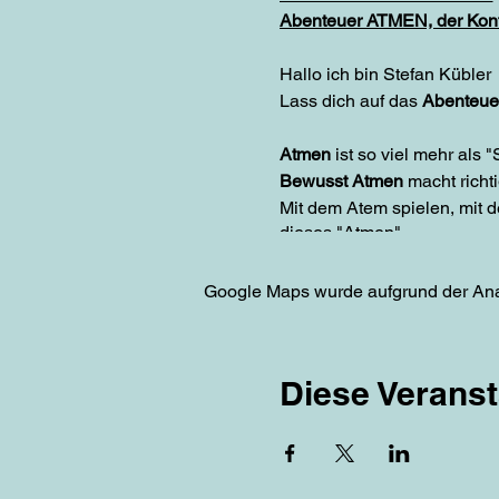
Abenteuer ATMEN, der Kont
Hallo ich bin Stefan Küble
Lass dich auf das
Abenteue
Atmen
ist so viel mehr als
Bewusst Atmen
macht richt
Mit dem Atem spielen, mit 
dieses "Atmen".
Jede Session steht unter e
Google Maps wurde aufgrund der Analy
🌀
Wie läufts ab?
Wir treffen uns um 1915h, 
Diese Veranst
plaudern und wieder heimg
🌀
Was muss ich wissen?
Du brauchst keine Vorauss
Keine Sorge, auch wenn du 