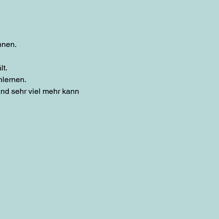
nnen.
lt.
nlernen.
und sehr viel mehr kann
ca. 1std. Dann noch bissl
nehmen.
nug für dich dabei, das