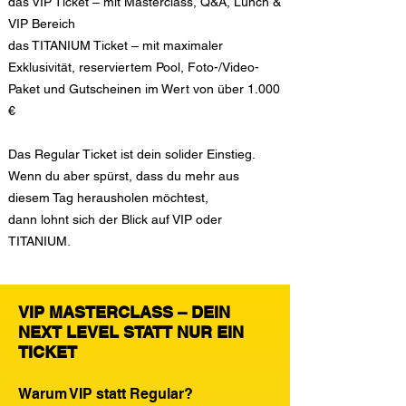
das VIP Ticket – mit Masterclass, Q&A, Lunch &
VIP Bereich
das TITANIUM Ticket – mit maximaler
Exklusivität, reserviertem Pool, Foto-/Video-
Paket und Gutscheinen im Wert von über 1.000
€
Das Regular Ticket ist dein solider Einstieg.
Wenn du aber spürst, dass du mehr aus
diesem Tag herausholen möchtest,
dann lohnt sich der Blick auf VIP oder
TITANIUM.
VIP MASTERCLASS – DEIN
NEXT LEVEL STATT NUR EIN
TICKET
Warum VIP statt Regular?