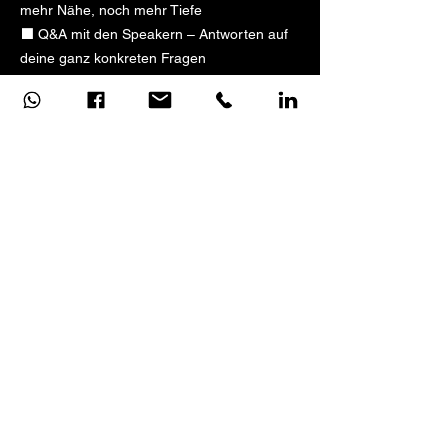
mehr Nähe, noch mehr Tiefe
⬛ Q&A mit den Speakern – Antworten auf
deine ganz konkreten Fragen
⬛ VIP + TITAN Lunchbereich – Essen,
Austausch, echte Beziehungen
⬛ High Class Networking – du bewegst dich
im kleinsten, stärksten Kreis
⬛ Meet & Greet + Inspiration – persönliche
Begegnungen statt Distanz
⬛ Goodie Bag PLUS – erweiterter Inhalt
nur für Titanium
⬛ Reservierter Pool – dein Platz im Eis ist
fix, ohne Stress
⬛ Foto-/Video-Paket – professionelle
Erinnerungen an deinen Auftritt
⬛ Gutscheine im Wert von über 1.000 € –
realer Extra-Value, der den Ticketpreis
übersteigt
⬛ Ganz vorne statt irgendwo – sichtbar im